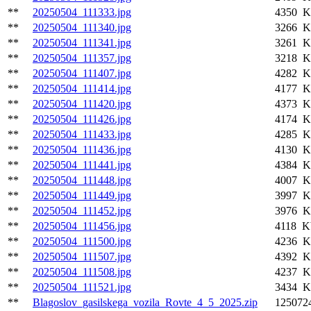
**
20250504_111333.jpg
4350 K
**
20250504_111340.jpg
3266 K
**
20250504_111341.jpg
3261 K
**
20250504_111357.jpg
3218 K
**
20250504_111407.jpg
4282 K
**
20250504_111414.jpg
4177 K
**
20250504_111420.jpg
4373 K
**
20250504_111426.jpg
4174 K
**
20250504_111433.jpg
4285 K
**
20250504_111436.jpg
4130 K
**
20250504_111441.jpg
4384 K
**
20250504_111448.jpg
4007 K
**
20250504_111449.jpg
3997 K
**
20250504_111452.jpg
3976 K
**
20250504_111456.jpg
4118 K
**
20250504_111500.jpg
4236 K
**
20250504_111507.jpg
4392 K
**
20250504_111508.jpg
4237 K
**
20250504_111521.jpg
3434 K
**
Blagoslov_gasilskega_vozila_Rovte_4_5_2025.zip
125072