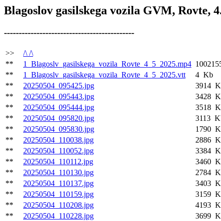
Blagoslov gasilskega vozila GVM, Rovte, 4
--------------------------------------------
>>
/\ /\
**
1_Blagoslv_gasilskega_vozila_Rovte_4_5_2025.mp4
100215
**
1_Blagoslv_gasilskega_vozila_Rovte_4_5_2025.vtt
4 Kb
**
20250504_095425.jpg
3914 K
**
20250504_095443.jpg
3428 K
**
20250504_095444.jpg
3518 K
**
20250504_095820.jpg
3113 K
**
20250504_095830.jpg
1790 K
**
20250504_110038.jpg
2886 K
**
20250504_110052.jpg
3384 K
**
20250504_110112.jpg
3460 K
**
20250504_110130.jpg
2784 K
**
20250504_110137.jpg
3403 K
**
20250504_110159.jpg
3159 K
**
20250504_110208.jpg
4193 K
**
20250504_110228.jpg
3699 K