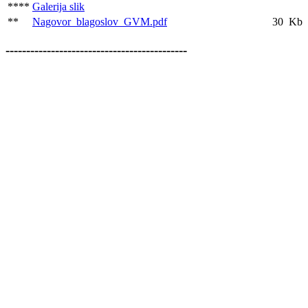
****
Galerija slik
**
Nagovor_blagoslov_GVM.pdf
30 Kb
--------------------------------------------