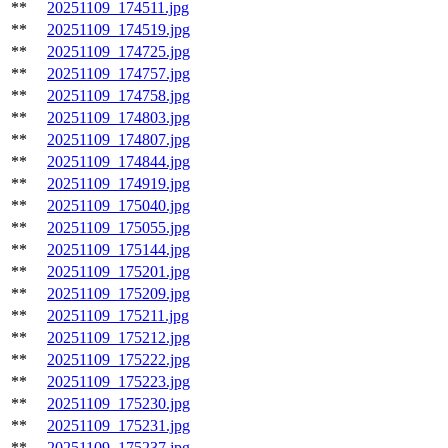
**
20251109_174511.jpg
**
20251109_174519.jpg
**
20251109_174725.jpg
**
20251109_174757.jpg
**
20251109_174758.jpg
**
20251109_174803.jpg
**
20251109_174807.jpg
**
20251109_174844.jpg
**
20251109_174919.jpg
**
20251109_175040.jpg
**
20251109_175055.jpg
**
20251109_175144.jpg
**
20251109_175201.jpg
**
20251109_175209.jpg
**
20251109_175211.jpg
**
20251109_175212.jpg
**
20251109_175222.jpg
**
20251109_175223.jpg
**
20251109_175230.jpg
**
20251109_175231.jpg
**
20251109_175237.jpg