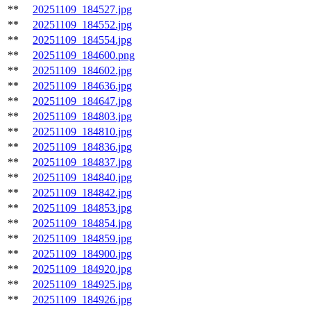
**
20251109_184527.jpg
**
20251109_184552.jpg
**
20251109_184554.jpg
**
20251109_184600.png
**
20251109_184602.jpg
**
20251109_184636.jpg
**
20251109_184647.jpg
**
20251109_184803.jpg
**
20251109_184810.jpg
**
20251109_184836.jpg
**
20251109_184837.jpg
**
20251109_184840.jpg
**
20251109_184842.jpg
**
20251109_184853.jpg
**
20251109_184854.jpg
**
20251109_184859.jpg
**
20251109_184900.jpg
**
20251109_184920.jpg
**
20251109_184925.jpg
**
20251109_184926.jpg