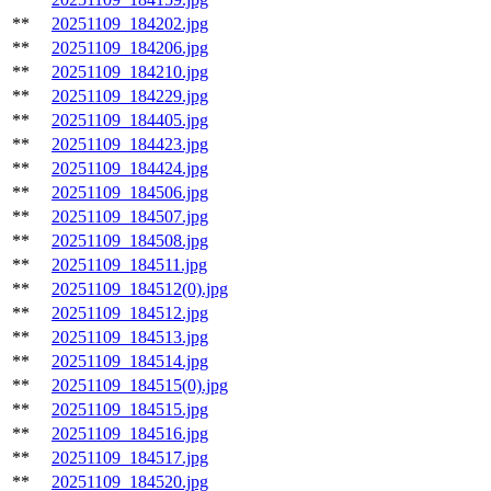
**
20251109_184202.jpg
**
20251109_184206.jpg
**
20251109_184210.jpg
**
20251109_184229.jpg
**
20251109_184405.jpg
**
20251109_184423.jpg
**
20251109_184424.jpg
**
20251109_184506.jpg
**
20251109_184507.jpg
**
20251109_184508.jpg
**
20251109_184511.jpg
**
20251109_184512(0).jpg
**
20251109_184512.jpg
**
20251109_184513.jpg
**
20251109_184514.jpg
**
20251109_184515(0).jpg
**
20251109_184515.jpg
**
20251109_184516.jpg
**
20251109_184517.jpg
**
20251109_184520.jpg