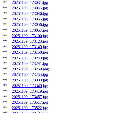
**
20251109_173031.jpg
**
20251109_173045.jpg
**
20251109_173046.jpg
**
20251109_173055.jpg
**
20251109_173056.jpg
**
20251109_173057.jpg
**
20251109_173100.jpg
**
20251109_173123.jpg
**
20251109_173149.jpg
**
20251109_173150.jpg
**
20251109_173240.jpg
**
20251109_173241.jpg
**
20251109_173250.png
**
20251109_173255.jpg
**
20251109_173339.jpg
**
20251109_173349.jpg
**
20251109_173419.jpg
**
20251109_173457.jpg
**
20251109_173517.jpg
**
20251109_173522.jpg