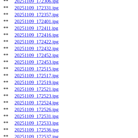
**
20251109_172306.jpg
**
20251109_172331.jpg
**
20251109_172357.jpg
**
20251109_172401.jpg
**
20251109_172411.jpg
**
20251109_172416.jpg
**
20251109_172422.jpg
**
20251109_172432.jpg
**
20251109_172452.jpg
**
20251109_172453.jpg
**
20251109_172515.jpg
**
20251109_172517.jpg
**
20251109_172519.jpg
**
20251109_172521.jpg
**
20251109_172523.jpg
**
20251109_172524.jpg
**
20251109_172526.jpg
**
20251109_172531.jpg
**
20251109_172533.jpg
**
20251109_172536.jpg
**
20251109_172537.jpg