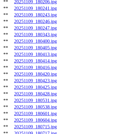
**
20251109_180206.jpg
**
20251109_180241.jpg
**
20251109_180243.jpg
**
20251109_180246.jpg
**
20251109_180247.jpg
**
20251109_180343.jpg
**
20251109_180400.jpg
**
20251109_180405.jpg
**
20251109_180413.jpg
**
20251109_180414.jpg
**
20251109_180416.jpg
**
20251109_180420.jpg
**
20251109_180423.jpg
**
20251109_180425.jpg
**
20251109_180428.jpg
**
20251109_180531.jpg
**
20251109_180538.jpg
**
20251109_180601.jpg
**
20251109_180604.jpg
**
20251109_180715.jpg
**
20251109_180717.jpg