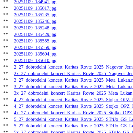
**
20251109_184941.jpg
**
20251109_185017.jpg
**
20251109_185235.jpg
**
20251109_185246.jpg
**
20251109_185248.jpg
**
20251109_185429.jpg
**
20251109_185555.jpg
**
20251109_185559.jpg
**
20251109_185604.jpg
**
20251109_185610.jpg
**
2_27_dobrodelni_koncert_Karitas_Rovte_2025_Nagovor_Jer
**
2x_27_dobrodelni_koncert_Karitas_Rovte_2025_Nagovor_Je
**
3_27_dobrodelni_koncert_Karitas_Rovte_2025_Meta_Lukan.
**
3_27_dobrodelni_koncert_Karitas_Rovte_2025_Meta_Lukan.
**
3x_27_dobrodelni_koncert_Karitas_Rovte_2025_Meta_Luka
**
4_27_dobrodelni_koncert_Karitas_Rovte_2025_Stojko_OPZ
**
4_27_dobrodelni_koncert_Karitas_Rovte_2025_Stojko_OPZ_
**
4x_27_dobrodelni_koncert_Karitas_Rovte_2025_Stojko_OP
**
5_27_dobrodelni_koncert_Karitas_Rovte_2025_STriJo_GS_L
**
5_27_dobrodelni_koncert_Karitas_Rovte_2025_STriJo_GS_L
**
5x_27_dobrodelni_koncert_Karitas_Rovte_2025_STriJo_GS_