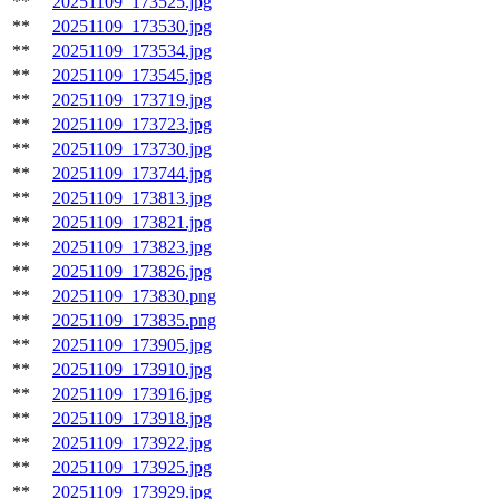
**
20251109_173525.jpg
**
20251109_173530.jpg
**
20251109_173534.jpg
**
20251109_173545.jpg
**
20251109_173719.jpg
**
20251109_173723.jpg
**
20251109_173730.jpg
**
20251109_173744.jpg
**
20251109_173813.jpg
**
20251109_173821.jpg
**
20251109_173823.jpg
**
20251109_173826.jpg
**
20251109_173830.png
**
20251109_173835.png
**
20251109_173905.jpg
**
20251109_173910.jpg
**
20251109_173916.jpg
**
20251109_173918.jpg
**
20251109_173922.jpg
**
20251109_173925.jpg
**
20251109_173929.jpg