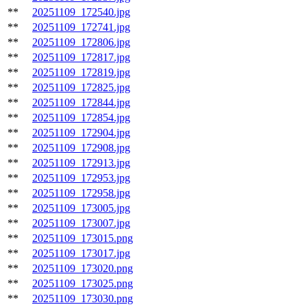
**
20251109_172540.jpg
**
20251109_172741.jpg
**
20251109_172806.jpg
**
20251109_172817.jpg
**
20251109_172819.jpg
**
20251109_172825.jpg
**
20251109_172844.jpg
**
20251109_172854.jpg
**
20251109_172904.jpg
**
20251109_172908.jpg
**
20251109_172913.jpg
**
20251109_172953.jpg
**
20251109_172958.jpg
**
20251109_173005.jpg
**
20251109_173007.jpg
**
20251109_173015.png
**
20251109_173017.jpg
**
20251109_173020.png
**
20251109_173025.png
**
20251109_173030.png