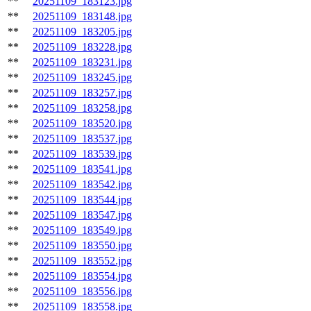
**
20251109_183123.jpg
**
20251109_183148.jpg
**
20251109_183205.jpg
**
20251109_183228.jpg
**
20251109_183231.jpg
**
20251109_183245.jpg
**
20251109_183257.jpg
**
20251109_183258.jpg
**
20251109_183520.jpg
**
20251109_183537.jpg
**
20251109_183539.jpg
**
20251109_183541.jpg
**
20251109_183542.jpg
**
20251109_183544.jpg
**
20251109_183547.jpg
**
20251109_183549.jpg
**
20251109_183550.jpg
**
20251109_183552.jpg
**
20251109_183554.jpg
**
20251109_183556.jpg
**
20251109_183558.jpg